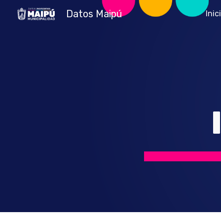
Datos Maipú
Inic
Sk